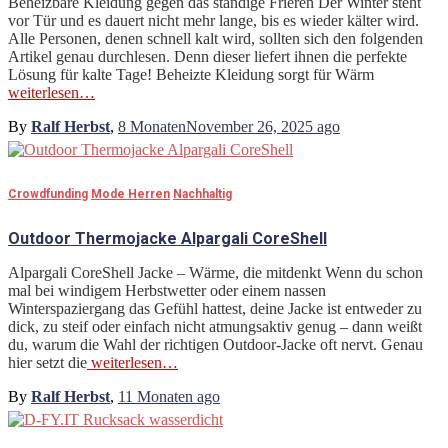
Beheizbare Kleidung gegen das ständige Frieren Der Winter steht
vor Tür und es dauert nicht mehr lange, bis es wieder kälter wird.
Alle Personen, denen schnell kalt wird, sollten sich den folgenden
Artikel genau durchlesen. Denn dieser liefert ihnen die perfekte
Lösung für kalte Tage! Beheizte Kleidung sorgt für Wärm
weiterlesen…
By
Ralf Herbst
,
8 Monaten
November 26, 2025
ago
Crowdfunding
Mode Herren
Nachhaltig
Outdoor Thermojacke Alpargali CoreShell
Alpargali CoreShell Jacke – Wärme, die mitdenkt Wenn du schon
mal bei windigem Herbstwetter oder einem nassen
Winterspaziergang das Gefühl hattest, deine Jacke ist entweder zu
dick, zu steif oder einfach nicht atmungsaktiv genug – dann weißt
du, warum die Wahl der richtigen Outdoor-Jacke oft nervt. Genau
hier setzt die
weiterlesen…
By
Ralf Herbst
,
11 Monaten
ago